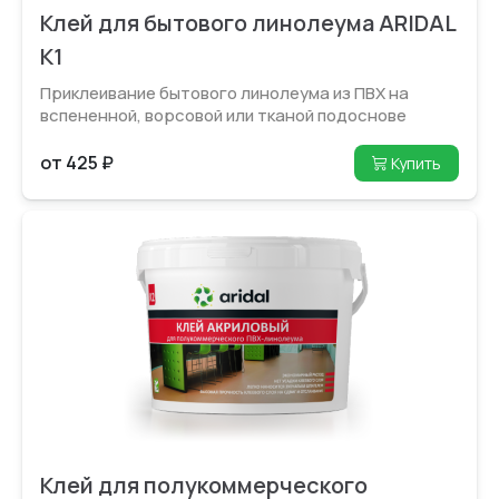
Клей для бытового линолеума ARIDAL
K1
Приклеивание бытового лино­леума из ПВХ на
вспененной, ворсовой или тканой подоснове
от 425 ₽
Купить
Клей для полукоммерческого