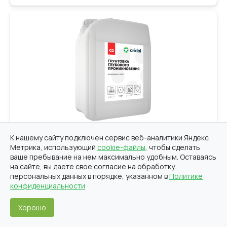
Грунтовка фасадная ARIDAL G2
К нашему сайту подключен сервис веб-аналитики Яндекс
Метрика, использующий
cookie-файлы
, чтобы сделать
Укрепляет пористые и сильно впитывающих
ваше пребывание на нем максимально удобным. Оставаясь
минеральные поверх­ности на глубину до 5 мм
на сайте, вы даете свое согласие на обработку
персональных данных в порядке, указанном в
Политике
от 160 ₽
Купить
конфиденциальности
Хорошо